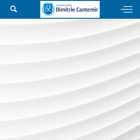

Main Navigation