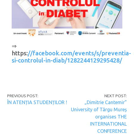
⇒
https:
//facebook.com/events/s/preventia-
si-controlul-in-diab/1282244129295428/
Post navigation
PREVIOUS POST:
NEXT POST:
ÎN ATENȚIA STUDENȚILOR !
„Dimitrie Cantemir”
University of Târgu Mureș
organises THE
INTERNATIONAL
CONFERENCE