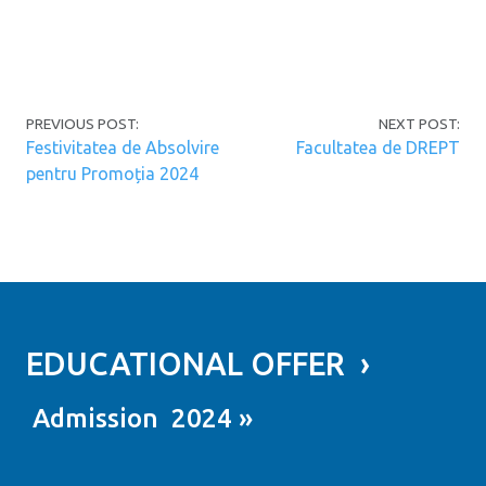
Post navigation
PREVIOUS POST:
NEXT POST:
Festivitatea de Absolvire
Facultatea de DREPT
pentru Promoția 2024
EDUCATIONAL OFFER ›
Admission 2024 »