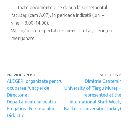
Toate documentele se depun la secretariatul
facultății(cam A.07), în perioada indicată (luni –
vineri, 8.00-14.00).
Vă rugăm să respectați termenul-limită și cerințele
menționate.
Post navigation
PREVIOUS POST:
NEXT POST:
ALEGERI organizate pentru
Dimitrie Cantemir
ocuparea funcției de
University of Târgu Mureș –
Director al
represented at the
Departamentului pentru
International Staff Week,
Pregătirea Personalului
Balıkesir University (Turkey)
Didactic