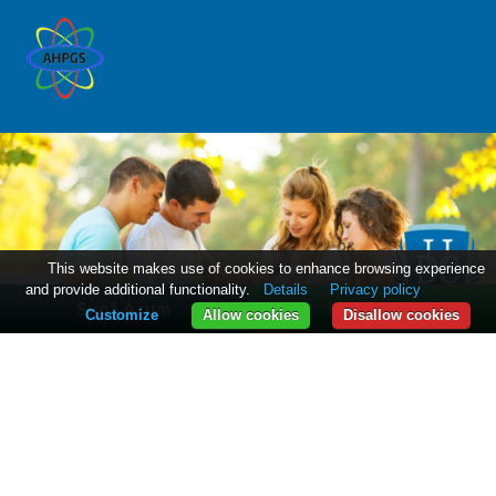
This website makes use of cookies to enhance browsing experience
and provide additional functionality.
Details
Privacy policy
Sună Acum
WhatsApp
Customize
Allow cookies
Disallow cookies