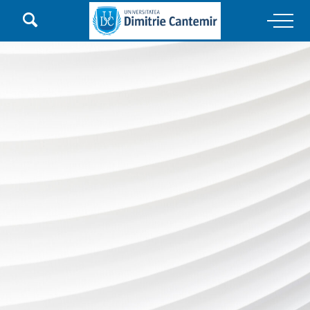

Main Navigation