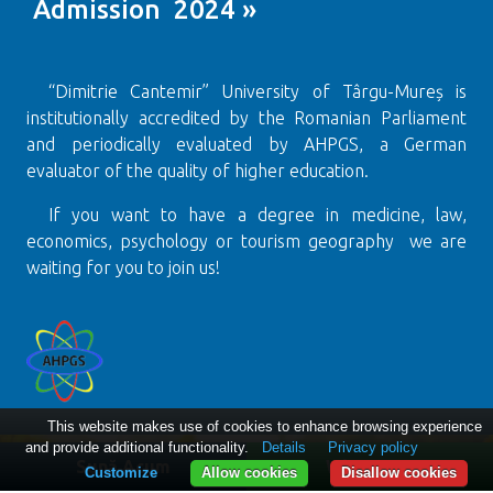
Admission 2024 »
“Dimitrie Cantemir” University of Târgu-Mureș is
institutionally accredited by the Romanian Parliament
and periodically evaluated by AHPGS, a German
evaluator of the quality of higher education.
If you want to have a degree in medicine, law,
economics, psychology or tourism geography we are
waiting for you to join us!
This website makes use of cookies to enhance browsing experience
and provide additional functionality.
Details
Privacy policy
Sună Acum
WhatsApp
Customize
Allow cookies
Disallow cookies