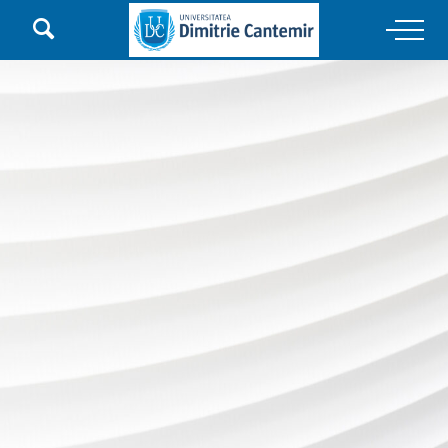

Main Navigation