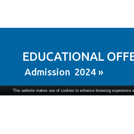
EDUCATIONAL OFFE
Admission 2024 »
This website makes use of cookies to enhance browsing experience and
“Dimitrie Cantemir” University of Târgu-Mureș
accredited by the Romanian Parliament and period
AHPGS, a German evaluator of the quality of higher 
If you want to have a degree in medicine, law, e
or tourism geography we are waiting for you to join 