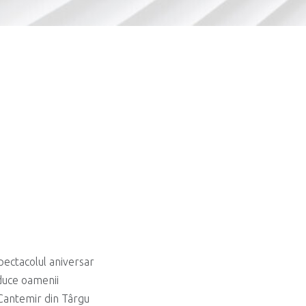
pectacolul aniversar
 aduce oamenii
e Cantemir din Târgu