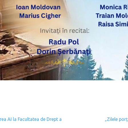
gation
rea AI la Facultatea de Drept a
„Zilele por