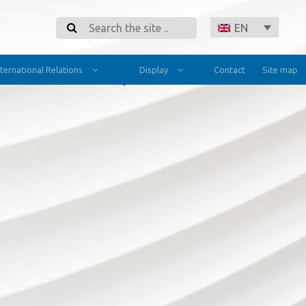
Search
EN
nternational Relations
Display
Contact
Site map