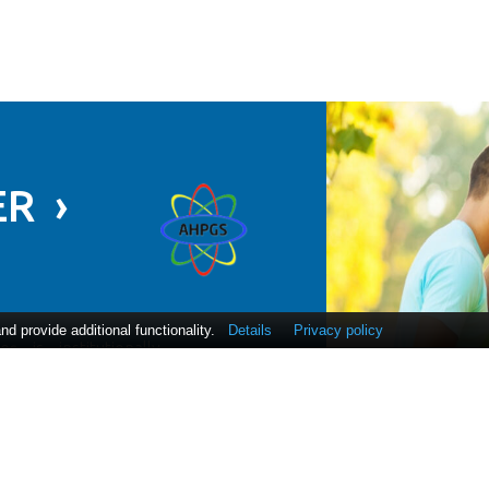
R ›
 provide additional functionality.
Details
Privacy policy
 is institutionally
ically evaluated by
education.
conomics, psychology
us!