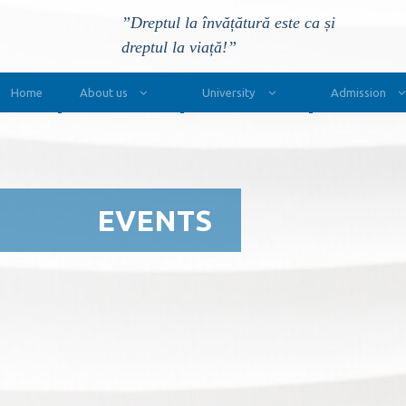
”Dreptul la învățătură este ca și
dreptul la viață!”
Main Navigation
Home
About us
University
Admission
EVENTS