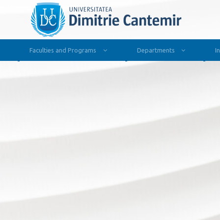
Faculties and Programs
Departments
I