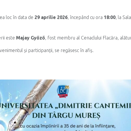
ea loc în data de
29 aprilie 2026
, începând cu ora
18:00
, la Sal
erii este
Majay Győző
, fost membru al Cenaclului Flacăra, alături 
evenimentul și participanții, se regăsesc în afiș.