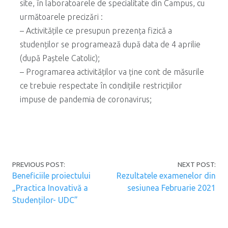
site, în laboratoarele de specialitate din Campus, cu
următoarele precizări :
– Activitățile ce presupun prezența fizică a
studenților se programează după data de 4 aprilie
(după Paștele Catolic);
– Programarea activităților va ține cont de măsurile
ce trebuie respectate în condițiile restricțiilor
impuse de pandemia de coronavirus;
Post navigation
PREVIOUS POST:
NEXT POST:
Beneficiile proiectului
Rezultatele examenelor din
„Practica Inovativă a
sesiunea Februarie 2021
Studenților- UDC”