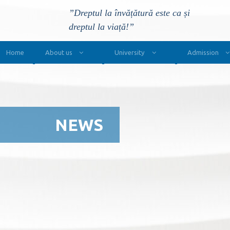
”Dreptul la învățătură este ca și
dreptul la viață!”
Main Navigation
Home
About us
University
Admission
NEWS