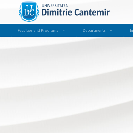
Faculties and Programs
Departments
I