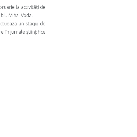
uarie la activități de
bil. Mihai Voda.
ectuează un stagiu de
în jurnale științifice