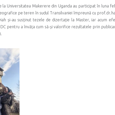
 la Universitatea Makerere din Uganda au participat în luna febr
eografice pe teren în sudul Transilvaniei împreună cu prof.dr.ha
iah și-au susținut tezele de dizertație la Master, iar acum ef
C pentru a învăța cum să-și valorifice rezultatele prin publicare 
.