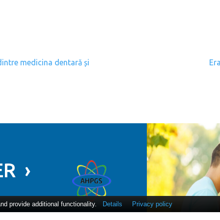
gation
intre medicina dentară și
Er
R ›
 provide additional functionality.
Details
Privacy policy