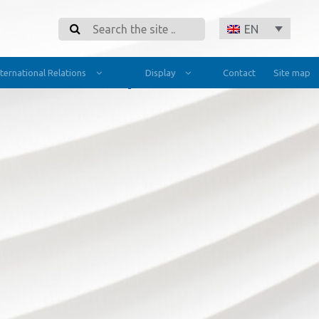
Search
EN
nternational Relations
Display
Contact
Site map