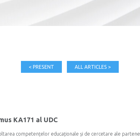
< PRESENT
ALL ARTICLES >
smus KA171 al UDC
oltarea competențelor educaționale și de cercetare ale parteneri