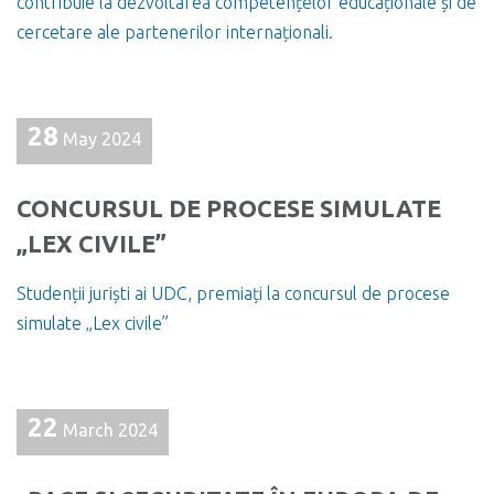
contribuie la dezvoltarea competențelor educaționale și de
cercetare ale partenerilor internaționali.
28
May 2024
CONCURSUL DE PROCESE SIMULATE
„LEX CIVILE”
Studenții juriști ai UDC, premiați la concursul de procese
simulate „Lex civile”
22
March 2024