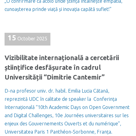
„O confirmare că acolo unde știința întâlnește empatia,
cunoașterea prinde viață și inovația capătă suflet!”
15
October 2025
Vizibilitate internațională a cercetării
științifice desfășurate în cadrul
Universității “Dimitrie Cantemir”
D-na profesor univ. dr. habil. Emilia Lucia Cătană,
reprezintă UDC în calitate de speaker la Conferința
Internațională “10th Academic Days on Open Government
and Digital Challenges, 10e Journées universitaires sur les
enjeux des Gouvernements Ouverts et du numérique”,
Universitatea Paris 1 Panthéon-Sorbonne, Franța.