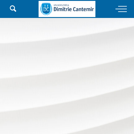

Main Navigation